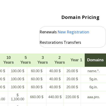
EN
AR
FR
DE
ID
JA
NO
Domain P
Renewals
New Registrat
Restorations
Transfers
10
5
3
2
1 Year
Years
Years
Years
Years
$ 200.00
$ 100.00
$ 60.00
$ 40.00
$ 20.00
$ 200.00
$ 100.00
$ 60.00
$ 40.00
$ 20.00
$ 200.00
$ 100.00
$ 60.00
$ 40.00
$ 20.00
$
$
$ 660.00
$ 440.00
$ 220.00
2,200.00
1,100.00